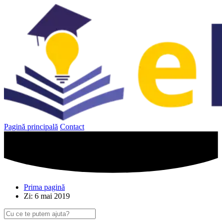
Sari
la
conținut
Pagină principală
Contact
Prima pagină
Zi: 6 mai 2019
Caută
după: