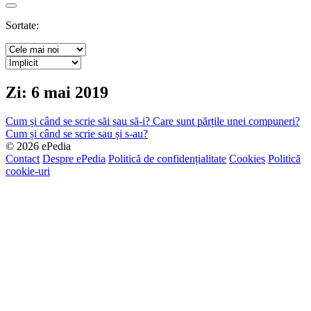
Search
Sortate:
Zi:
6 mai 2019
Cum și când se scrie săi sau să-i?
Care sunt părțile unei compuneri?
Cum și când se scrie sau și s-au?
© 2026 ePedia
Contact
Despre ePedia
Politică de confidențialitate
Cookies
Politică
cookie-uri