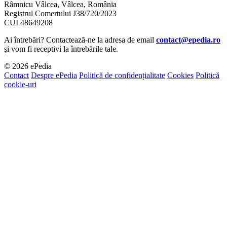
Râmnicu Vâlcea, Vâlcea, România
Registrul Comertului J38/720/2023
CUI 48649208
Ai întrebări? Contactează-ne la adresa de email
contact@epedia.ro
şi vom fi receptivi la întrebările tale.
© 2026 ePedia
Contact
Despre ePedia
Politică de confidențialitate
Cookies
Politică
cookie-uri