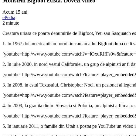
Monstrul Bigfoot exista. Dovezi video
Acum 15 ani
ePedia
2 minute
Creatura uriasa ce poarta denumirile de Bigfoot, Yeti sau Sasquatch este
1. In 1967 doi americanii au pornit in cautarea lui Bigfoot dupa ce li 
[youtube=http://www.youtube.com/watch?v=lOxuRIfFs0w&feature=
2. In iulie 2000, in nord vestul Californiei, un grup de alpinisti ar fi da
[youtube=http://www.youtube.com/watch?feature=player_embed
3. In 2008, in estul Texasului, Christopher Noel, un pasionat al legend
[youtube=http://www.youtube.com/watch?feature=player_embedde
4. In 2009, la granita dintre Slovacia si Polonia, un alpinist a filmat o 
[youtube=http://www.youtube.com/watch?feature=player_embed
5. In ianuarie 2011, o familie din Utah a postat pe YouTube un video in