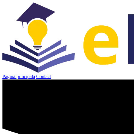
Sari
la
conținut
Pagină principală
Contact