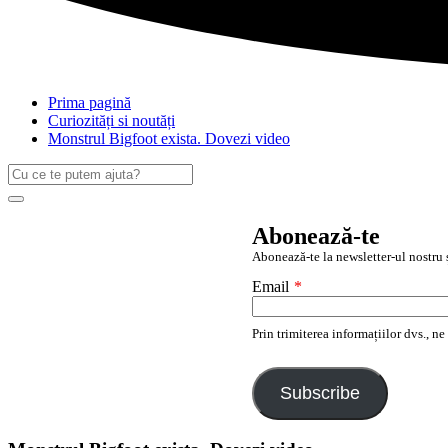
Prima pagină
Curiozități si noutăți
Monstrul Bigfoot exista. Dovezi video
Caută
după:
Search
Abonează-te
Abonează-te la newsletter-ul nostru ș
Email
*
Prin trimiterea informațiilor dvs., n
Subscribe