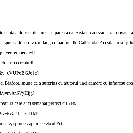
 cautata de zeci de ani si se pare ca ea exista cu adevarat, iar dovada ace
s-a spus ca fusese vazut langa o padure din California. Acestia au surpr
player_embedded]
t de urma creaturii.
ded&v=eVUPoBGJo1o]
ei Bigfoot, spune ca a surprins cu ajutorul unei camere cu infrarosu cre
d&v=m4tn6VyHjjg]
creatura care ar fi semanat perfect cu Yeti.
ded&v=kv6FT1ha1HM]
 care, spun ei, apare celebrul Yeti.