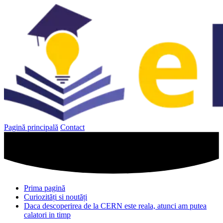
Sari
la
conținut
Pagină principală
Contact
Prima pagină
Curiozități si noutăți
Daca descoperirea de la CERN este reala, atunci am putea
calatori in timp