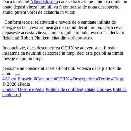
Daca teoria lui
Albert Einstein
care se bazeaza pe faptul ca nimic nu
poate depasi viteza luminii, va fi contrazisa de noua descoperire,
atunci putem vorbi de calatoria in viitor.
„Conform teoriei relativitatii e nevoie de o cantitate infinita de
energie sa faci ceva sa mearga mai rapid decat lumina. Daca ceva
depaseste aceasta viteza, atunci regulile trebuie rescrise” a declarat
fizicianul Robert Plunkett, citat din
stirileprotv.ro
.
In concluzie, daca descoperirea CERN se adevereste a fi reala,
inseamna ca neutrinii calatoresc in timp, deci este posibil sa trimiti
mesaje inapoi in timp.
persoane au considerat acest articol util. Votează dacă ți-a fost de
ajutor.
#Albert Einstein
#Calatorie
#CERN
#Descoperire
#Teorie
#Timp
© 2026 ePedia
Contact
Despre ePedia
Politică de confidențialitate
Cookies
Politică
cookie-uri