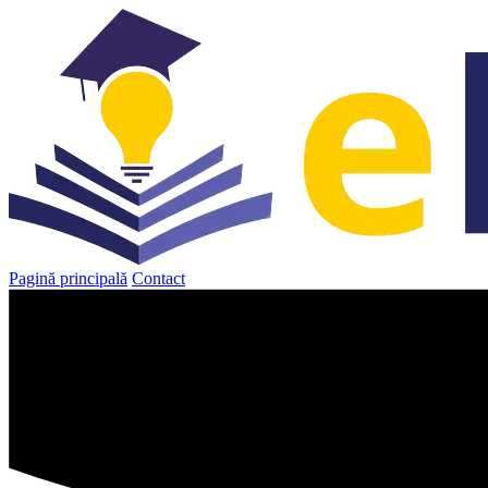
Sari
la
conținut
Pagină principală
Contact