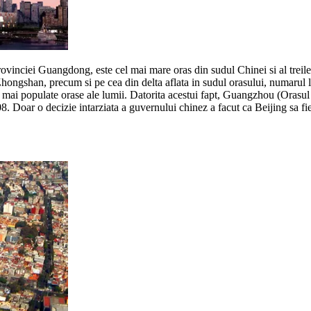
vinciei Guangdong, este cel mai mare oras din sudul Chinei si al treilea
hongshan, precum si pe cea din delta aflata in sudul orasului, numarul 
or mai populate orase ale lumii. Datorita acestui fapt, Guangzhou (Orasul
. Doar o decizie intarziata a guvernului chinez a facut ca Beijing sa fi