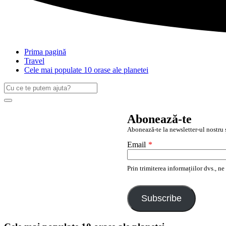
Prima pagină
Travel
Cele mai populate 10 orase ale planetei
Caută
după:
Search
Abonează-te
Abonează-te la newsletter-ul nostru ș
Email
*
Prin trimiterea informațiilor dvs., n
Subscribe