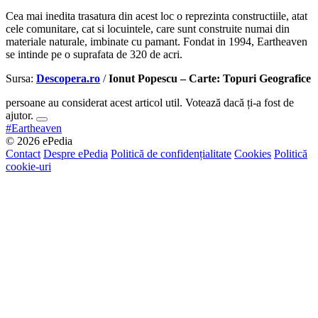
Cea mai inedita trasatura din acest loc o reprezinta constructiile, atat
cele comunitare, cat si locuintele, care sunt construite numai din
materiale naturale, imbinate cu pamant. Fondat in 1994, Eartheaven
se intinde pe o suprafata de 320 de acri.
Sursa:
Descopera.ro
/
Ionut Popescu – Carte: Topuri Geografice
persoane au considerat acest articol util. Votează dacă ți-a fost de
ajutor.
#Eartheaven
© 2026 ePedia
Contact
Despre ePedia
Politică de confidențialitate
Cookies
Politică
cookie-uri