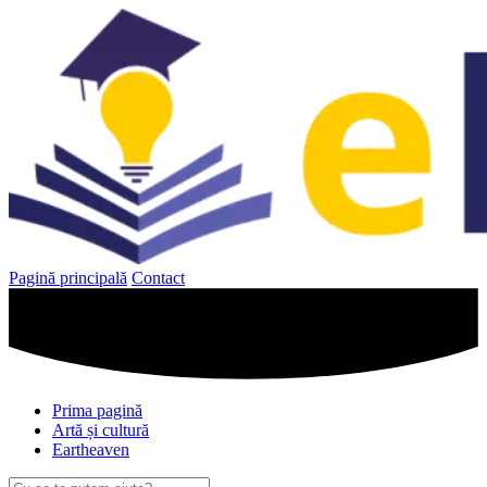
Sari
la
conținut
Pagină principală
Contact
Prima pagină
Artă și cultură
Eartheaven
Caută