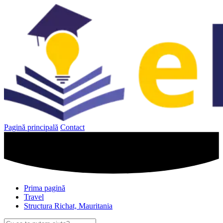
Sari
la
conținut
Pagină principală
Contact
Prima pagină
Travel
Structura Richat, Mauritania
Caută