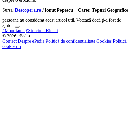
despre o eroziune.
Sursa:
Descopera.ro
/
Ionut Popescu – Carte: Topuri Geografice
persoane au considerat acest articol util. Votează dacă ți-a fost de
ajutor.
#Mauritania
#Structura Richat
© 2026 ePedia
Contact
Despre ePedia
Politică de confidențialitate
Cookies
Politică
cookie-uri