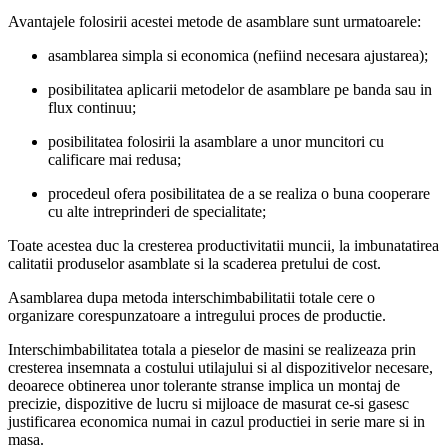
Avantajele folosirii acestei metode de asamblare sunt urmatoarele:
asamblarea simpla si economica (nefiind necesara ajustarea);
posibilitatea aplicarii metodelor de asamblare pe banda sau in
flux continuu;
posibilitatea folosirii la asamblare a unor muncitori cu
calificare mai redusa;
procedeul ofera posibilitatea de a se realiza o buna cooperare
cu alte intreprinderi de specialitate;
Toate acestea duc la cresterea productivitatii muncii, la imbunatatirea
calitatii produselor asamblate si la scaderea pretului de cost.
Asamblarea dupa metoda interschimbabilitatii totale cere o
organizare corespunzatoare a intregului proces de productie.
Interschimbabilitatea totala a pieselor de masini se realizeaza prin
cresterea insemnata a costului utilajului si al dispozitivelor necesare,
deoarece obtinerea unor tolerante stranse implica un montaj de
precizie, dispozitive de lucru si mijloace de masurat ce-si gasesc
justificarea economica numai in cazul productiei in serie mare si in
masa.