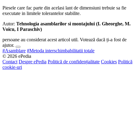
Piesele care fac parte din acelasi lant de dimensiuni trebuie sa fie
executate in limitele tolerantelor stabilite.
Autor:
Tehnologia asamblarilor si montajului (I. Gheorghe, M.
Voicu, I Paraschiv)
persoane au considerat acest articol util. Votează dacă ți-a fost de
ajutor.
#Asamblare
#Metoda interschimbabilitatii totale
© 2026 ePedia
Contact
Despre ePedia
Politică de confidențialitate
Cookies
Politică
cookie-uri