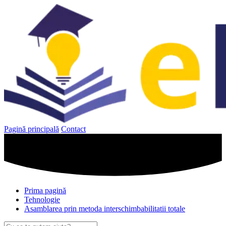
Sari
la
conținut
Pagină principală
Contact
Prima pagină
Tehnologie
Asamblarea prin metoda interschimbabilitatii totale
Caută