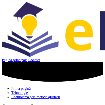
Sari
la
conținut
Pagină principală
Contact
Prima pagină
Tehnologie
Asamblarea prin metoda ajustarii
Caută