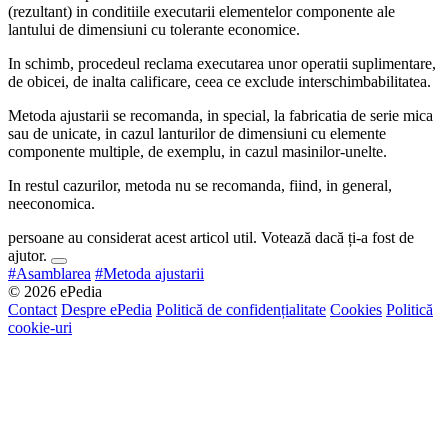
(rezultant) in conditiile executarii elementelor componente ale
lantului de dimensiuni cu tolerante economice.
In schimb, procedeul reclama executarea unor operatii suplimentare,
de obicei, de inalta calificare, ceea ce exclude interschimbabilitatea.
Metoda ajustarii se recomanda, in special, la fabricatia de serie mica
sau de unicate, in cazul lanturilor de dimensiuni cu elemente
componente multiple, de exemplu, in cazul masinilor-unelte.
In restul cazurilor, metoda nu se recomanda, fiind, in general,
neeconomica.
persoane au considerat acest articol util. Votează dacă ți-a fost de
ajutor.
#Asamblarea
#Metoda ajustarii
© 2026 ePedia
Contact
Despre ePedia
Politică de confidențialitate
Cookies
Politică
cookie-uri