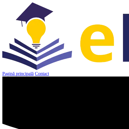
Sari
la
conținut
Pagină principală
Contact