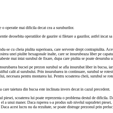
 o operatie mai dificila decat cea a suruburilor.
tie deosebita operatiilor de gaurire si filetare a gaurilor, astfel incat s
ndu-se cu cheia piulita superioara, care serveste drept contrapiulita. Ace
losirea unei piulite hexagonale inalte, care se insurubeaza liber pe capa
slabeste mai intai surubul de fixare, dupa care piulita se poate desuruba u
urubarea bucsei pe prezon surubul se afla insurubat liber in bucsa, iar st
iftul calit al surubului. Prin insurubarea in continuare, surubul se rote
nului, necesara pentru montarea lui. Pentru scoaterea cheii, surubul se rotes
care taietura din bucsa este inclinata invers decat in cazul precedent.
ul piesei, scoaterea lui poate reprezenta o problema destul de dificila. 
e el a unui maner. Daca ruperea s-a produs sub nivelul suprafetei piesei,
. Daca acest lucru nu da rezultate, se poate distruge prezonul prin prelu