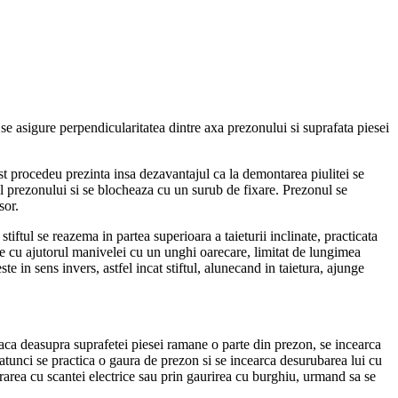
a se asigure perpendicularitatea dintre axa prezonului si suprafata piesei
st procedeu prezinta insa dezavantajul ca la demontarea piulitei se
tul prezonului si se blocheaza cu un surub de fixare. Prezonul se
sor.
iftul se reazema in partea superioara a taieturii inclinate, practicata
ste cu ajutorul manivelei cu un unghi oarecare, limitat de lungimea
te in sens invers, astfel incat stiftul, alunecand in taietura, ajunge
Daca deasupra suprafetei piesei ramane o parte din prezon, se incearca
 atunci se practica o gaura de prezon si se incearca desurubarea lui cu
crarea cu scantei electrice sau prin gaurirea cu burghiu, urmand sa se