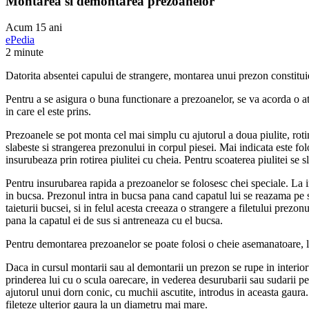
Montarea si demontarea prezoanelor
Acum 15 ani
ePedia
2 minute
Datorita absentei capului de strangere, montarea unui prezon constituie
Pentru a se asigura o buna functionare a prezoanelor, se va acorda o aten
in care el este prins.
Prezoanele se pot monta cel mai simplu cu ajutorul a doua piulite, roti
slabeste si strangerea prezonului in corpul piesei. Mai indicata este fo
insurubeaza prin rotirea piulitei cu cheia. Pentru scoaterea piulitei se 
Pentru insurubarea rapida a prezoanelor se folosesc chei speciale. La ins
in bucsa. Prezonul intra in bucsa pana cand capatul lui se reazama pe st
taieturii bucsei, si in felul acesta creeaza o strangere a filetului prezo
pana la capatul ei de sus si antreneaza cu el bucsa.
Pentru demontarea prezoanelor se poate folosi o cheie asemanatoare, la 
Daca in cursul montarii sau al demontarii un prezon se rupe in interior
prinderea lui cu o scula oarecare, in vederea desurubarii sau sudarii p
ajutorul unui dorn conic, cu muchii ascutite, introdus in aceasta gaura
fileteze ulterior gaura la un diametru mai mare.