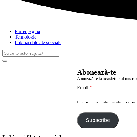
Prima pagină
Tehnologie
Imbinari filetate speciale
Caută
după:
Search
Abonează-te
Abonează-te la newsletter-ul nostru ș
Email
*
Prin trimiterea informațiilor dvs., n
Subscribe