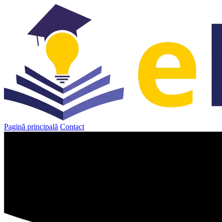
Sari
la
conținut
Pagină principală
Contact