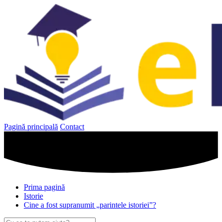
Sari
la
conținut
Pagină principală
Contact
Prima pagină
Istorie
Cine a fost supranumit „parintele istoriei”?
Caută