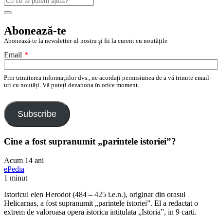
după:
Search
Abonează-te
Abonează-te la newsletter-ul nostru și fii la curent cu noutățile
Email
*
Prin trimiterea informațiilor dvs., ne acordați permisiunea de a vă trimite email-
uri cu noutăți. Vă puteți dezabona în orice moment.
Subscribe
Cine a fost supranumit „parintele istoriei”?
Acum 14 ani
ePedia
1 minut
Istoricul elen Herodot (484 – 425 i.e.n.), originar din orasul
Helicarnas, a fost supranumit „parintele istoriei”. El a redactat o
extrem de valoroasa opera istorica intitulata „Istoria”, in 9 carti.