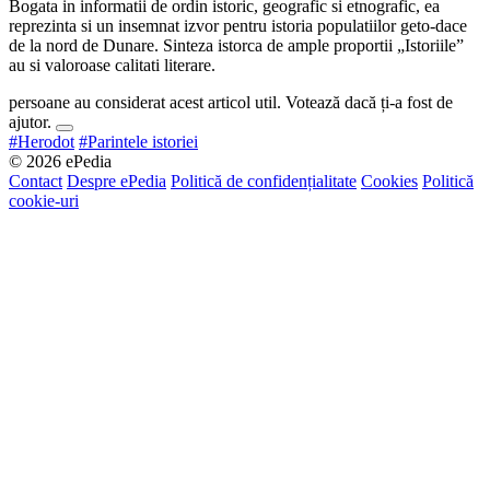
Bogata in informatii de ordin istoric, geografic si etnografic, ea
reprezinta si un insemnat izvor pentru istoria populatiilor geto-dace
de la nord de Dunare. Sinteza istorca de ample proportii „Istoriile”
au si valoroase calitati literare.
persoane au considerat acest articol util. Votează dacă ți-a fost de
ajutor.
#Herodot
#Parintele istoriei
© 2026 ePedia
Contact
Despre ePedia
Politică de confidențialitate
Cookies
Politică
cookie-uri