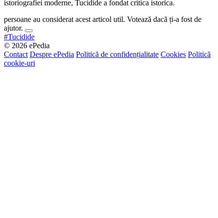
istoriografiei moderne, Tucidide a fondat critica istorica.
persoane au considerat acest articol util. Votează dacă ți-a fost de
ajutor.
#Tucidide
© 2026 ePedia
Contact
Despre ePedia
Politică de confidențialitate
Cookies
Politică
cookie-uri