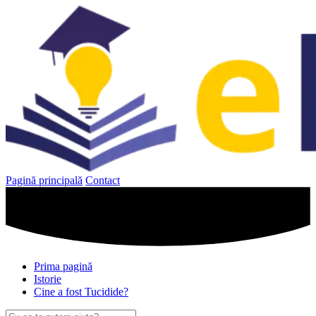
Sari
la
conținut
Pagină principală
Contact
Prima pagină
Istorie
Cine a fost Tucidide?
Caută