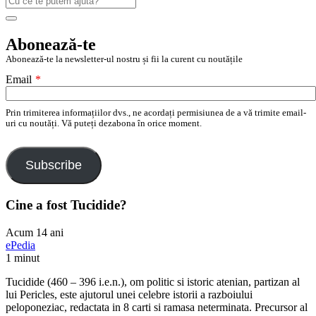
după:
Search
Abonează-te
Abonează-te la newsletter-ul nostru și fii la curent cu noutățile
Email
*
Prin trimiterea informațiilor dvs., ne acordați permisiunea de a vă trimite email-
uri cu noutăți. Vă puteți dezabona în orice moment.
Subscribe
Cine a fost Tucidide?
Acum 14 ani
ePedia
1 minut
Tucidide (460 – 396 i.e.n.), om politic si istoric atenian, partizan al
lui Pericles, este ajutorul unei celebre istorii a razboiului
peloponeziac, redactata in 8 carti si ramasa neterminata. Precursor al