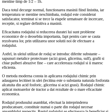
mentine timp de 1/2 – 1h.
Daca totul decurge normal, functionarea masinii fiind linistita, iar
temperatura se mentine neschimbata, rodajul este considerat
satisfacator, terminat si se trece la etapele urmatoare de incercare,
receptie, si reglare definitiva a masinii.
Eficacitatea rodajului si reducerea duratei lui sunt probleme
economice de o deosebita importanta, fapt pentru care se cauta
rezolvarea lor, prin utilizarea unor solutii noi de efectuare a
rodajului.
Astfel, in uleiul utilizat de rodaj se introduc diferite substante –
sapunuri metalice protectoare (acizi grasi, glicerina, sulf), grafit si
chiar pulberi abrazive fine – care accelereaza rodajul si ii maresc
eficienta.
O metoda moderna consta in aplicarea rodajului chimic prin
adaugarea lecitinei in ulei (lecitina este o substanta naturala fosforata
alcatuita din acid fosforic, glicerina si acizi grasi). Rodajul chimic
aplicat motoarelor de tractor a dat rezultate de o mare eficacitate
economica.
Rodajul produsului asamblat, efectuat la intreprinderea
producatoare, constituie numai o parte din rodajul necesar
ansamblului respectiv. Restul rodajului se efectueaza la beneficiar si