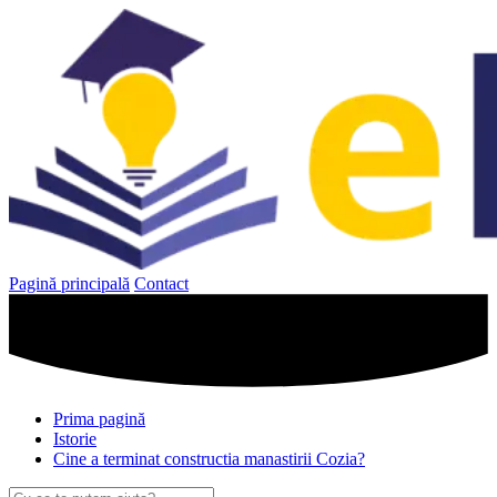
Sari
la
conținut
Pagină principală
Contact
Prima pagină
Istorie
Cine a terminat constructia manastirii Cozia?
Caută