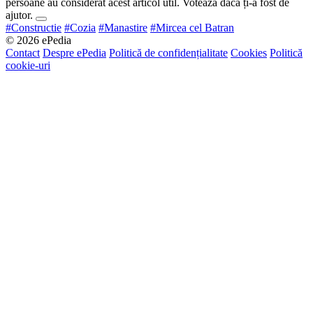
persoane au considerat acest articol util. Votează dacă ți-a fost de
ajutor.
#Constructie
#Cozia
#Manastire
#Mircea cel Batran
© 2026 ePedia
Contact
Despre ePedia
Politică de confidențialitate
Cookies
Politică
cookie-uri