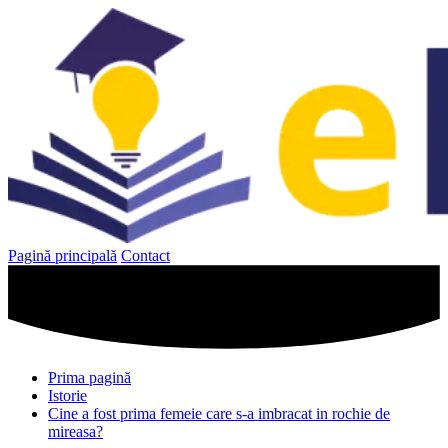
Sari
la
conținut
Pagină principală
Contact
Prima pagină
Istorie
Cine a fost prima femeie care s-a imbracat in rochie de
mireasa?