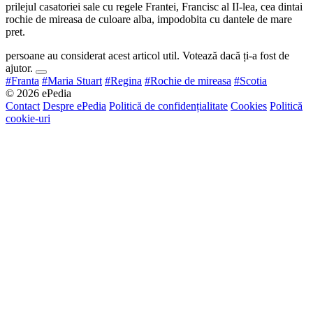
prilejul casatoriei sale cu regele Frantei, Francisc al II-lea, cea dintai
rochie de mireasa de culoare alba, impodobita cu dantele de mare
pret.
persoane au considerat acest articol util. Votează dacă ți-a fost de
ajutor.
#Franta
#Maria Stuart
#Regina
#Rochie de mireasa
#Scotia
© 2026 ePedia
Contact
Despre ePedia
Politică de confidențialitate
Cookies
Politică
cookie-uri