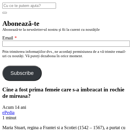
Caută
după:
Search
Abonează-te
Abonează-te la newsletter-ul nostru și fii la curent cu noutățile
Email
*
Prin trimiterea informațiilor dvs., ne acordați permisiunea de a vă trimite email-
uri cu noutăți. Vă puteți dezabona în orice moment.
Subscribe
Cine a fost prima femeie care s-a imbracat in rochie
de mireasa?
Acum 14 ani
ePedia
1 minut
Maria Stuart, regina a Frantei si a Scotiei (1542 – 1567), a purtat cu