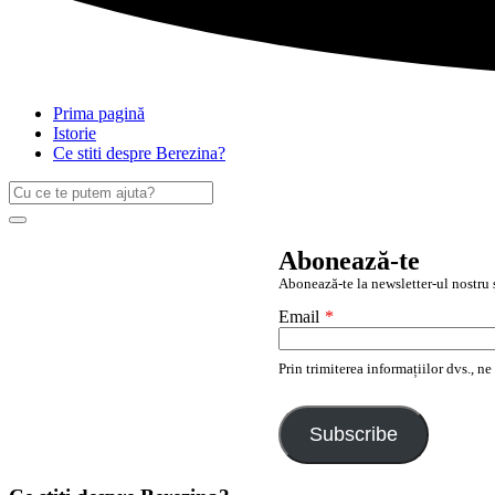
Prima pagină
Istorie
Ce stiti despre Berezina?
Caută
după:
Search
Abonează-te
Abonează-te la newsletter-ul nostru ș
Email
*
Prin trimiterea informațiilor dvs., n
Subscribe