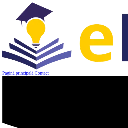
Sari
la
conținut
Pagină principală
Contact