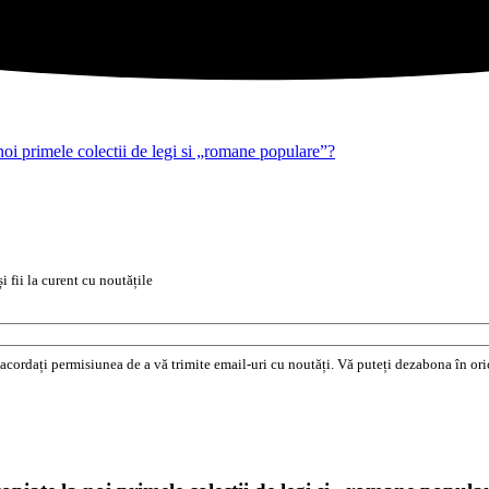
 noi primele colectii de legi si „romane populare”?
i fii la curent cu noutățile
e acordați permisiunea de a vă trimite email-uri cu noutăți. Vă puteți dezabona în o