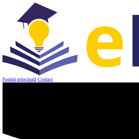
Sari
la
conținut
Pagină principală
Contact