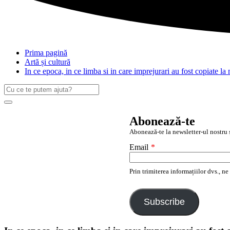
Prima pagină
Artă și cultură
In ce epoca, in ce limba si in care imprejurari au fost copiate la
Caută
după:
Search
Abonează-te
Abonează-te la newsletter-ul nostru ș
Email
*
Prin trimiterea informațiilor dvs., n
Subscribe