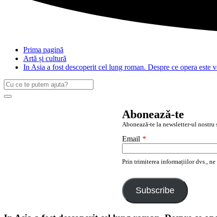
Prima pagină
Artă și cultură
In Asia a fost descoperit cel lung roman. Despre ce opera este v
Caută
după:
Search
Abonează-te
Abonează-te la newsletter-ul nostru ș
Email
*
Prin trimiterea informațiilor dvs., n
Subscribe