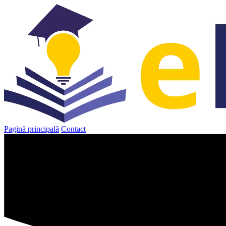
Sari
la
conținut
Pagină principală
Contact