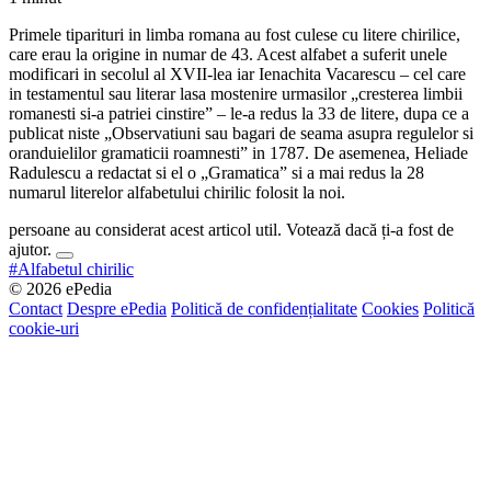
Primele tiparituri in limba romana au fost culese cu litere chirilice,
care erau la origine in numar de 43. Acest alfabet a suferit unele
modificari in secolul al XVII-lea iar Ienachita Vacarescu – cel care
in testamentul sau literar lasa mostenire urmasilor „cresterea limbii
romanesti si-a patriei cinstire” – le-a redus la 33 de litere, dupa ce a
publicat niste „Observatiuni sau bagari de seama asupra regulelor si
oranduielilor gramaticii roamnesti” in 1787. De asemenea, Heliade
Radulescu a redactat si el o „Gramatica” si a mai redus la 28
numarul literelor alfabetului chirilic folosit la noi.
persoane au considerat acest articol util. Votează dacă ți-a fost de
ajutor.
#Alfabetul chirilic
© 2026 ePedia
Contact
Despre ePedia
Politică de confidențialitate
Cookies
Politică
cookie-uri