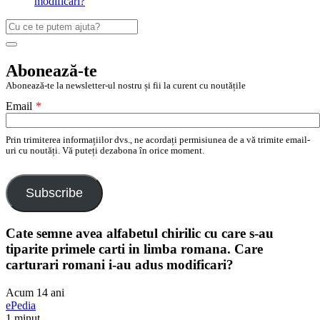
modificari?
Caută
după:
Search
Abonează-te
Abonează-te la newsletter-ul nostru și fii la curent cu noutățile
Email
*
Prin trimiterea informațiilor dvs., ne acordați permisiunea de a vă trimite email-
uri cu noutăți. Vă puteți dezabona în orice moment.
Subscribe
Cate semne avea alfabetul chirilic cu care s-au
tiparite primele carti in limba romana. Care
carturari romani i-au adus modificari?
Acum 14 ani
ePedia
1 minut