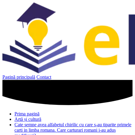
Sari
la
conținut
Pagină principală
Contact
Prima pagină
Artă și cultură
Cate semne avea alfabetul chirilic cu care s-au tiparite primele
carti in limba romana. Care carturari romani i-au adus