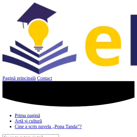
Sari
la
conținut
Pagină principală
Contact
Prima pagină
Artă și cultură
Cine a scris nuvela „Popa Tanda”?
Caută