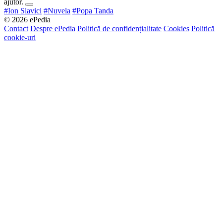
ajutor.
#Ion Slavici
#Nuvela
#Popa Tanda
© 2026 ePedia
Contact
Despre ePedia
Politică de confidențialitate
Cookies
Politică
cookie-uri