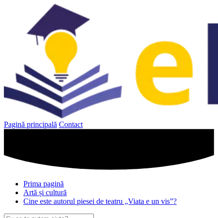
Sari
la
conținut
Pagină principală
Contact
Prima pagină
Artă și cultură
Cine este autorul piesei de teatru „Viata e un vis”?
Caută