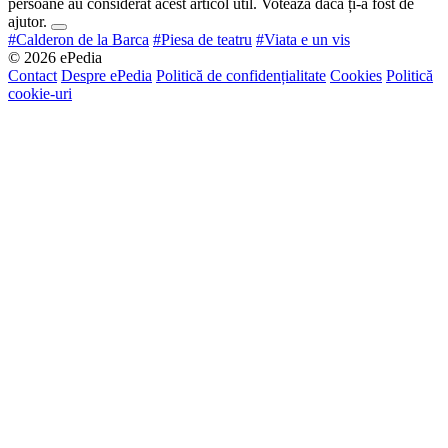
persoane au considerat acest articol util. Votează dacă ți-a fost de
ajutor.
#Calderon de la Barca
#Piesa de teatru
#Viata e un vis
© 2026 ePedia
Contact
Despre ePedia
Politică de confidențialitate
Cookies
Politică
cookie-uri