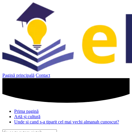
Sari
la
conținut
Pagină principală
Contact
Prima pagină
Artă și cultură
Unde si cand s-a tiparit cel mai vechi almanah cunoscut?
Caută