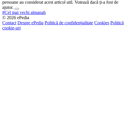
persoane au considerat acest articol util. Votează dacă ți-a fost de
ajutor.
#Cel mai vechi almanah
© 2026 ePedia
Contact
Despre ePedia
Politică de confidențialitate
Cookies
Politică
cookie-uri