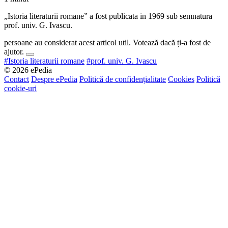
„Istoria literaturii romane” a fost publicata in 1969 sub semnatura
prof. univ. G. Ivascu.
persoane au considerat acest articol util. Votează dacă ți-a fost de
ajutor.
#Istoria literaturii romane
#prof. univ. G. Ivascu
© 2026 ePedia
Contact
Despre ePedia
Politică de confidențialitate
Cookies
Politică
cookie-uri