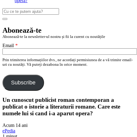
opera?
Caută
după:
Search
Abonează-te
Abonează-te la newsletter-ul nostru și fii la curent cu noutățile
Email
*
Prin trimiterea informațiilor dvs., ne acordați permisiunea de a vă trimite email-
uri cu noutăți. Vă puteți dezabona în orice moment.
Subscribe
Un cunoscut publicist roman contemporan a
publicat o istorie a literaturii romane. Care este
numele lui si cand i-a aparut opera?
Acum 14 ani
ePedia
1 minut