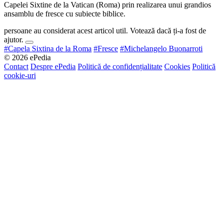
Capelei Sixtine de la Vatican (Roma) prin realizarea unui grandios
ansamblu de fresce cu subiecte biblice.
persoane au considerat acest articol util. Votează dacă ți-a fost de
ajutor.
#Capela Sixtina de la Roma
#Fresce
#Michelangelo Buonarroti
© 2026 ePedia
Contact
Despre ePedia
Politică de confidențialitate
Cookies
Politică
cookie-uri