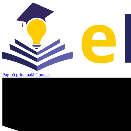
Sari
la
conținut
Pagină principală
Contact