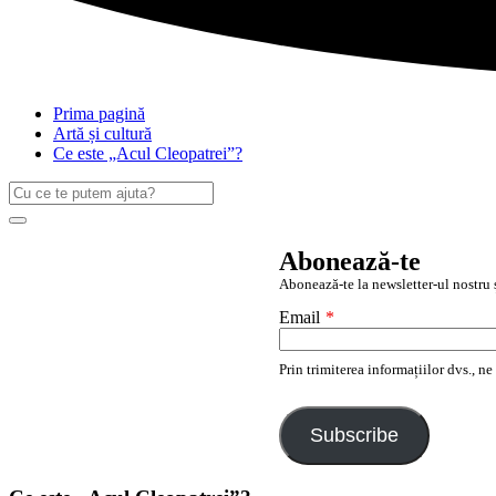
Prima pagină
Artă și cultură
Ce este „Acul Cleopatrei”?
Caută
după:
Search
Abonează-te
Abonează-te la newsletter-ul nostru ș
Email
*
Prin trimiterea informațiilor dvs., n
Subscribe