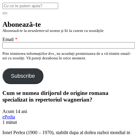
Caută
după:
Search
Abonează-te
Abonează-te la newsletter-ul nostru și fii la curent cu noutățile
Email
*
Prin trimiterea informațiilor dvs., ne acordați permisiunea de a vă trimite email-
uri cu noutăți. Vă puteți dezabona în orice moment.
Subscribe
Cum se numea dirijorul de origine romana
specializat in repertoriul wagnerian?
Acum 14 ani
ePedia
1 minut
Ionel Perlea (1900 – 1970), stabilit dupa al doilea razboi mondial in