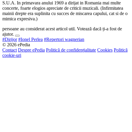
S.U.A. In primavara anului 1969 a dirijat in Romania mai multe
concerte, foarte elogios apreciate de criticii muzicali. (Infirmitatea
mainii drepte era suplinita cu succes de miscarea capului, cat si de o
mimica expresiva.)
persoane au considerat acest articol util. Votează dacă ți-a fost de
ajutor.
#Dirijor
#Ionel Perlea
#Repertori wagnerian
© 2026 ePedia
Contact
Despre ePedia
Politică de confidențialitate
Cookies
Politică
cookie-uri