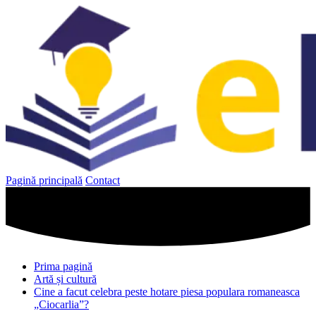
Sari
la
conținut
Pagină principală
Contact
Prima pagină
Artă și cultură
Cine a facut celebra peste hotare piesa populara romaneasca
„Ciocarlia”?