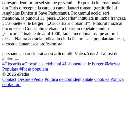
corespondentilor presei straine prezenti la Expozitia internationala
din Paris o receptie la care au cantat lautari romani (tarafurile lui
Anghelus Dinicu si Sava Padureanu). Programul acelei seri
mentiona, la punctul 11, piesa „Ciocarlia” intitulata in limba franceza
„L’alouette et le berger” („Ciocarlia si ciobanul”). Editorul muzical
bucurestean Constantin Gebauer a tiparit in repetate randuri
„Ciocarlia” inainte de anul 1900, fara a mentiona insa pe autorul
piesei. Natura acesteia indica, in ciuda facturii sale popular-taranesti,
o creatie lautareasca profesionista.
persoane au considerat acest articol util. Votează dacă ți-a fost de
ajutor.
#Ciocarlia
#Ciocarlia si ciobanul
#L'alouette et le berger
#Muzica
Populara
#Piesa populara
© 2026 ePedia
Contact
Despre ePedia
Politică de confidențialitate
Cookies
Politică
cookie-uri