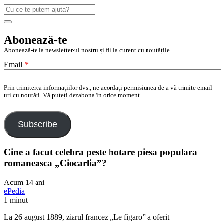
Caută
după:
Search
Abonează-te
Abonează-te la newsletter-ul nostru și fii la curent cu noutățile
Email
*
Prin trimiterea informațiilor dvs., ne acordați permisiunea de a vă trimite email-
uri cu noutăți. Vă puteți dezabona în orice moment.
Subscribe
Cine a facut celebra peste hotare piesa populara
romaneasca „Ciocarlia”?
Acum 14 ani
ePedia
1 minut
La 26 august 1889, ziarul francez „Le figaro” a oferit