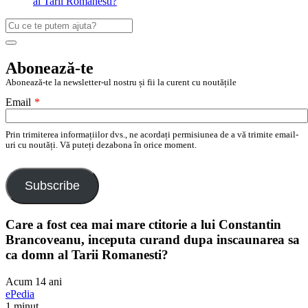
al Tarii Romanesti?
Caută
după:
Search
Abonează-te
Abonează-te la newsletter-ul nostru și fii la curent cu noutățile
Email
*
Prin trimiterea informațiilor dvs., ne acordați permisiunea de a vă trimite email-
uri cu noutăți. Vă puteți dezabona în orice moment.
Subscribe
Care a fost cea mai mare ctitorie a lui Constantin
Brancoveanu, inceputa curand dupa inscaunarea sa
ca domn al Tarii Romanesti?
Acum 14 ani
ePedia
1 minut