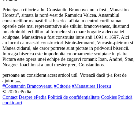
Principala ctitorie a lui Constantin Brancoveanu a fost „Manastirea
Horezu”, situata la nord-vest de Ramnicu Valcea. Ansamblul
constructiilor manastirii si biserica aflata in centrul curtii raman
operele cele mai reprezentative ale stilului brancovenesc, ilustrand
un admirabil echilibru al formelor si o mare bogatie a decoratiei
sculptate. Manastirea a fost construita intre anii 1691 si 1697. Aici
au lucrat ca maestri constructori Istrate-lemnarul, Vucasin-pietraru si
Manea-zidarul, ale caror portrete sunt pictate in pridvorul bisericii.
Intreaga biserica este impodobita cu ornamente sculptate in piatra.
Pictura este opera unei echipe de zugravi romani: Ioan, Andrei, Stan,
Neagoe, Ioachim si a unui mester grec, Constantinos.
persoane au considerat acest articol util. Votează dacă ți-a fost de
ajutor.
#Constantin Brancoveanu
#Ctitorie
#Manastirea Horezu
© 2026 ePedia
Contact
Despre ePedia
Politică de confidențialitate
Cookies
Politică
cookie-uri