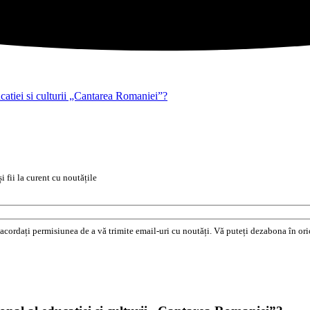
ucatiei si culturii „Cantarea Romaniei”?
i fii la curent cu noutățile
e acordați permisiunea de a vă trimite email-uri cu noutăți. Vă puteți dezabona în o