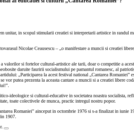
tional al educatiei si culturii „Cantarea Romaniei”?
tar, in scopul stimularii creatiei si interpretarii artistice in randul maselo
 tovarasul Nicolae Ceausescu – „o manifestare a muncii si creatiei libere 
a valorilor si fortelor cultural-artistice ale tarii, doar o competitie a aces
ii neobosite daruite fauririi socialismului pe pamantul romanesc, al patrio
rtidului: „Participarea la acest festival national „Cantarea Romaniei” est
u se vor putea prezenta la aceasta cantare a muncii si a creatiei libere co
ui!”.
itico-ideologice si cultural-educative in societatea noastra socialista, re
vitate, toate colectivele de munca, practic intregul nostru popor.
 „Cantarea Romaniei” ainceput in octombrie 1976 si s-a finalizat in iunie 1
din 1907.
or.