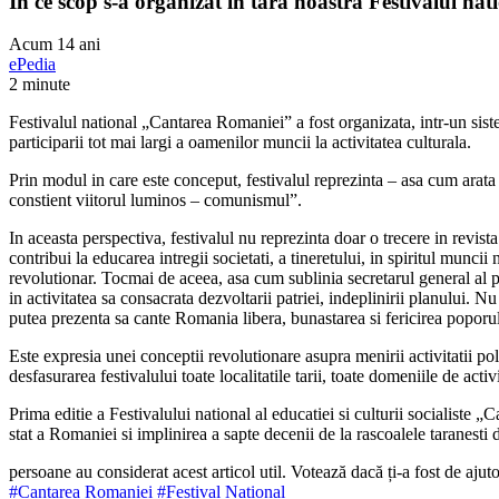
In ce scop s-a organizat in tara noastra Festivalul na
Acum 14 ani
ePedia
2 minute
Festivalul national „Cantarea Romaniei” a fost organizata, intr-un sistem uni
participarii tot mai largi a oamenilor muncii la activitatea culturala.
Prin modul in care este conceput, festivalul reprezinta – asa cum arata
constient viitorul luminos – comunismul”.
In aceasta perspectiva, festivalul nu reprezinta doar o trecere in revista 
contribui la educarea intregii societati, a tineretului, in spiritul munc
revolutionar. Tocmai de aceea, asa cum sublinia secretarul general al pa
in activitatea sa consacrata dezvoltarii patriei, indeplinirii planului. N
putea prezenta sa cante Romania libera, bunastarea si fericirea poporul
Este expresia unei conceptii revolutionare asupra menirii activitatii pol
desfasurarea festivalului toate localitatile tarii, toate domeniile de acti
Prima editie a Festivalului national al educatiei si culturii socialiste
stat a Romaniei si implinirea a sapte decenii de la rascoalele taranesti 
persoane au considerat acest articol util. Votează dacă ți-a fost de ajut
#Cantarea Romaniei
#Festival National