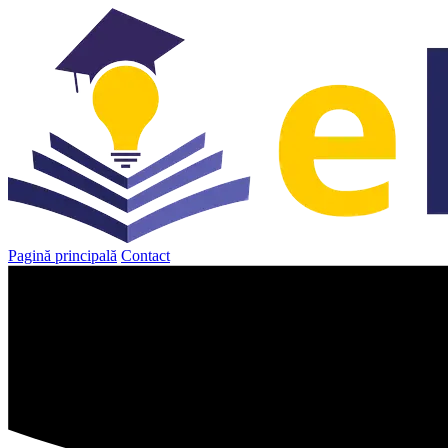
Sari
la
conținut
Pagină principală
Contact