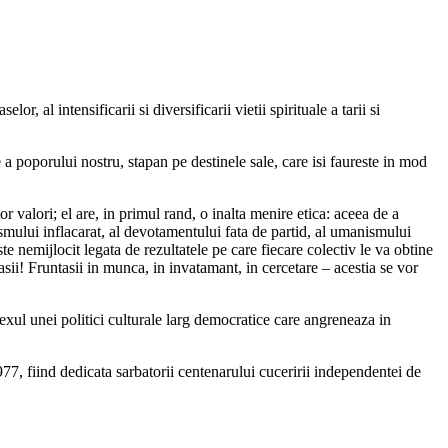
r, al intensificarii si diversificarii vietii spirituale a tarii si
a poporului nostru, stapan pe destinele sale, care isi faureste in mod
tor valori; el are, in primul rand, o inalta menire etica: aceea de a
tismului inflacarat, al devotamentului fata de partid, al umanismului
e nemijlocit legata de rezultatele pe care fiecare colectiv le va obtine
dasii! Fruntasii in munca, in invatamant, in cercetare – acestia se vor
flexul unei politici culturale larg democratice care angreneaza in
977, fiind dedicata sarbatorii centenarului cuceririi independentei de