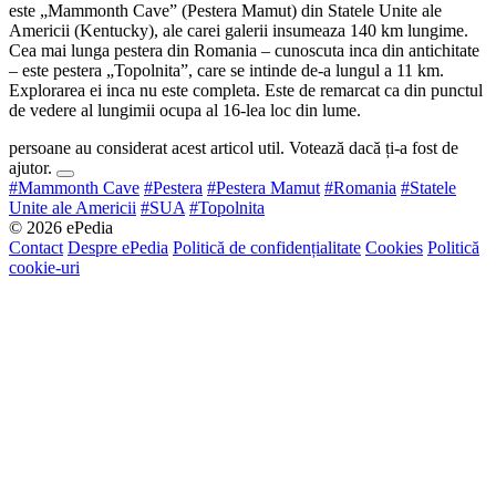
este „Mammonth Cave” (Pestera Mamut) din Statele Unite ale
Americii (Kentucky), ale carei galerii insumeaza 140 km lungime.
Cea mai lunga pestera din Romania – cunoscuta inca din antichitate
– este pestera „Topolnita”, care se intinde de-a lungul a 11 km.
Explorarea ei inca nu este completa. Este de remarcat ca din punctul
de vedere al lungimii ocupa al 16-lea loc din lume.
persoane au considerat acest articol util. Votează dacă ți-a fost de
ajutor.
#Mammonth Cave
#Pestera
#Pestera Mamut
#Romania
#Statele
Unite ale Americii
#SUA
#Topolnita
© 2026 ePedia
Contact
Despre ePedia
Politică de confidențialitate
Cookies
Politică
cookie-uri