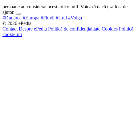
persoane au considerat acest articol util. Votează dacă ți-a fost de
ajutor.
#Dunarea
#Europa
#Fluvii
#Ural
#Volga
© 2026 ePedia
Contact
Despre ePedia
Politică de confidențialitate
Cookies
Politică
cookie-uri