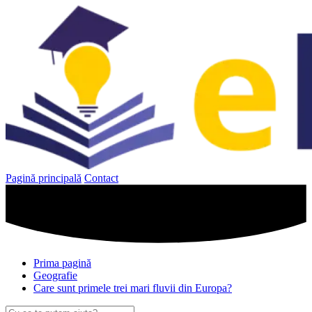
Sari
la
conținut
Pagină principală
Contact
Prima pagină
Geografie
Care sunt primele trei mari fluvii din Europa?
Caută