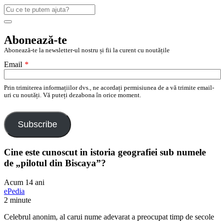
Caută
după:
Search
Abonează-te
Abonează-te la newsletter-ul nostru și fii la curent cu noutățile
Email
*
Prin trimiterea informațiilor dvs., ne acordați permisiunea de a vă trimite email-
uri cu noutăți. Vă puteți dezabona în orice moment.
Subscribe
Cine este cunoscut in istoria geografiei sub numele
de „pilotul din Biscaya”?
Acum 14 ani
ePedia
2 minute
Celebrul anonim, al carui nume adevarat a preocupat timp de secole