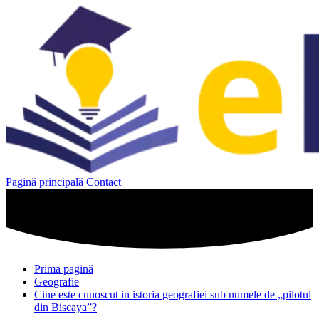
Sari
la
conținut
Pagină principală
Contact
Prima pagină
Geografie
Cine este cunoscut in istoria geografiei sub numele de „pilotul
din Biscaya”?