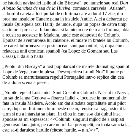
pe istoricii navigatiei „pilotul din Biscaya”, pe numele sau real
Don
Alonso Sanchez de
sau
de la Huelva
, comanda caravela „Atlante”,
la bordul careia a fost purtat de o furtuna care a durat 17 zile, din
preajma insulelor Canare pana in insulele Antile. Aici a debarcat pe
insula Quisqueia (azi Haiti), de unde, dupa un popas de catva timp,
s-a intors spre casa. Intampinat si la intoarcere de o alta furtuna, abia
a reusit sa acosteze in Madeira, unde este adapostit de Columb.
Epuizat de aventuroasa lui calatorie, el moare in bratele lui Columb,
pe care-l informeaza ca peste ocean sunt pamanturi, si, dupa cum
relateaza unii cronicari spanioli (ca Lopez de Gomara sau Las
Casas), ii da si o harta.
„Pilotul din Biscaya” a fost popularizat de marele dramaturg spaniol
Lope de Vega, care in piesa „Descoperirea Lumii Noi” il pune pe
Columb sa marturiseasca regelui Portugaliei intr-o replica din cea
de-a doua scena a piesei:
„Nobile rege al Lusitaniei. Sunt Cristofor Columb. Nascut in Nervi,
un sat de langa Genova – floarea Italiei -, locuiesc in momentul de
fata in insula Madeira. Acolo am dat altadata ospitalitate unui pilot
care, dupa un furtunos drum peste ocean, reusise sa traga ostenit la
tarm si nu a intarziat sa piara. In clipa in care si-a dat duhul insa
apucase sa-mi sopteasca: <<Columb, singurul mijloc de a rasplati
generosul tau ajutor, pe care nu mi l-ai precupetit, cu toata saracia ta,
este sa-ti daruiesc hartiile (citeste hartile. – n.n.)>>”.