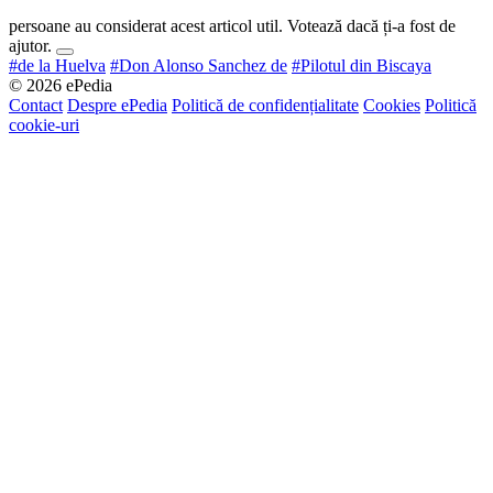
persoane au considerat acest articol util. Votează dacă ți-a fost de
ajutor.
#de la Huelva
#Don Alonso Sanchez de
#Pilotul din Biscaya
© 2026 ePedia
Contact
Despre ePedia
Politică de confidențialitate
Cookies
Politică
cookie-uri