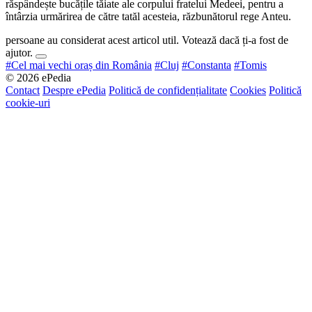
răspândește bucățile tăiate ale corpului fratelui Medeei, pentru a
întârzia urmărirea de către tatăl acesteia, răzbunătorul rege Anteu.
persoane au considerat acest articol util. Votează dacă ți-a fost de
ajutor.
#Cel mai vechi oraș din România
#Cluj
#Constanta
#Tomis
© 2026 ePedia
Contact
Despre ePedia
Politică de confidențialitate
Cookies
Politică
cookie-uri