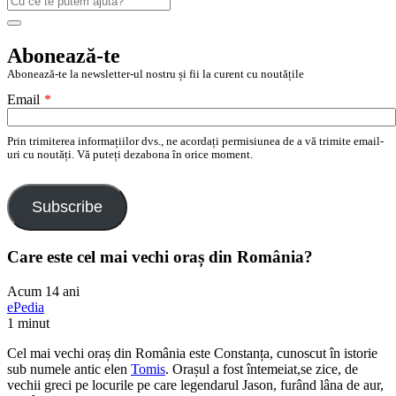
după:
Search
Abonează-te
Abonează-te la newsletter-ul nostru și fii la curent cu noutățile
Email
*
Prin trimiterea informațiilor dvs., ne acordați permisiunea de a vă trimite email-
uri cu noutăți. Vă puteți dezabona în orice moment.
Subscribe
Care este cel mai vechi oraș din România?
Acum 14 ani
ePedia
1 minut
Cel mai vechi oraș din România este Constanța, cunoscut în istorie
sub numele antic elen
Tomis
. Orașul a fost întemeiat,se zice, de
vechii greci pe locurile pe care legendarul Jason, furând lâna de aur,