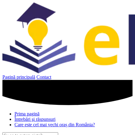
Sari
la
conținut
Pagină principală
Contact
Prima pagină
Întrebări şi răspunsuri
Care este cel mai vechi oraș din România?
Caută