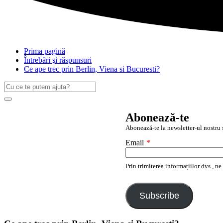
Prima pagină
Întrebări şi răspunsuri
Ce ape trec prin Berlin, Viena si Bucuresti?
Caută
după:
Search
Abonează-te
Abonează-te la newsletter-ul nostru ș
Email
*
Prin trimiterea informațiilor dvs., n
Subscribe