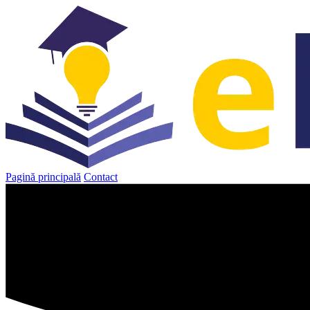
Sari
la
conținut
Pagină principală
Contact