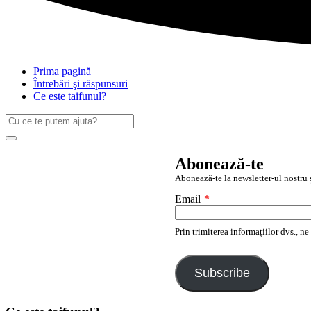
Prima pagină
Întrebări şi răspunsuri
Ce este taifunul?
Caută
după:
Search
Abonează-te
Abonează-te la newsletter-ul nostru ș
Email
*
Prin trimiterea informațiilor dvs., n
Subscribe