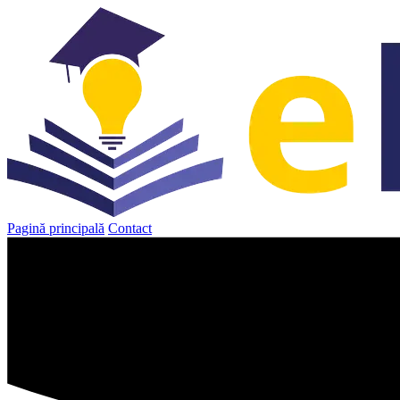
Sari
la
conținut
Pagină principală
Contact