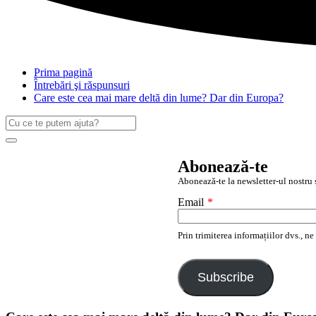
Prima pagină
Întrebări şi răspunsuri
Care este cea mai mare deltă din lume? Dar din Europa?
Caută
după:
Search
Abonează-te
Abonează-te la newsletter-ul nostru ș
Email
*
Prin trimiterea informațiilor dvs., n
Subscribe