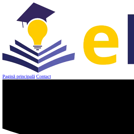
Sari
la
conținut
Pagină principală
Contact