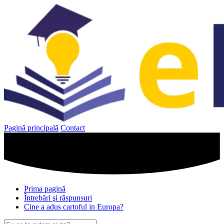
Sari
la
conținut
Pagină principală
Contact
Prima pagină
Întrebări şi răspunsuri
Cine a adus cartoful in Europa?
Caută