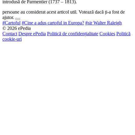
introdusă de Parmentier (1737 – 1813).
persoane au considerat acest articol util. Votează dacă ți-a fost de
ajutor.
#Cartoful
#Cine a adus cartoful in Europa?
#sir Walter Raleigh
© 2026 ePedia
Contact
Despre ePedia
Politică de confidențialitate
Cookies
Politică
cookie-uri