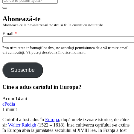
după:
Search
Abonează-te
Abonează-te la newsletter-ul nostru și fii la curent cu noutățile
Email
*
Prin trimiterea informațiilor dvs., ne acordați permisiunea de a vă trimite email-
uri cu noutăți. Vă puteți dezabona în orice moment.
Subscribe
Cine a adus cartoful in Europa?
Acum 14 ani
ePedia
1 minut
Cartoful a fost adus în
Europa
, după unele izvoare istorice, de către
sir
Walter Raleigh
(1522 – 1618). Însa cultivarea cartfului s-a extins
în Europa abia la jumătatea secolului al XVIII-lea. În Franța a fost