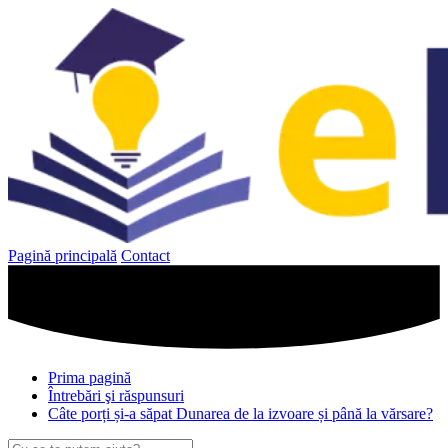
Sari
la
conținut
Pagină principală
Contact
Prima pagină
Întrebări şi răspunsuri
Câte porți și-a săpat Dunarea de la izvoare și până la vărsare?
Caută