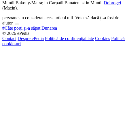
Muntii Bakony-Matra; in Carpatii Banateni si in Muntii
Dobrogei
(Macin).
persoane au considerat acest articol util. Votează dacă ți-a fost de
ajutor.
#Câte porți și-a săpat Dunarea
© 2026 ePedia
Contact
Despre ePedia
Politică de confidențialitate
Cookies
Politică
cookie-uri