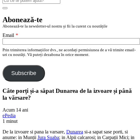
după:
Search
Abonează-te
Abonează-te la newsletter-ul nostru și fii la curent cu noutățile
Email
*
Prin trimiterea informațiilor dvs., ne acordați permisiunea de a vă trimite email-
uri cu noutăți. Vă puteți dezabona în orice moment.
Subscribe
Câte porți și-a săpat Dunarea de la izvoare și până
la vărsare?
Acum 14 ani
ePedia
1 minut
De la izvoare si pana la varsare,
Dunarea
si-a sapat sase porti, si
anume: in Munții
Jura Suaba
; in Alpii calcarosi; in Carpații Mici; in