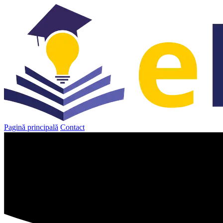
Sari
la
conținut
Pagină principală
Contact