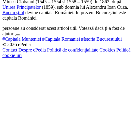
Mircea Ciobanul (1545 – 1554 și 1558 – 1559). În 1862, după
Unirea Principatelor
(1859), sub domnia lui Alexandru Ioan Cuza,
Bucureștiul
devine capitala României. În prezent Bucureștiul este
capitala României.
persoane au considerat acest articol util. Votează dacă ți-a fost de
ajutor.
#Capitala Munteniei
#Capitala Romaniei
#Istoria Bucurestiului
© 2026 ePedia
Contact
Despre ePedia
Politică de confidențialitate
Cookies
Politică
cookie-uri