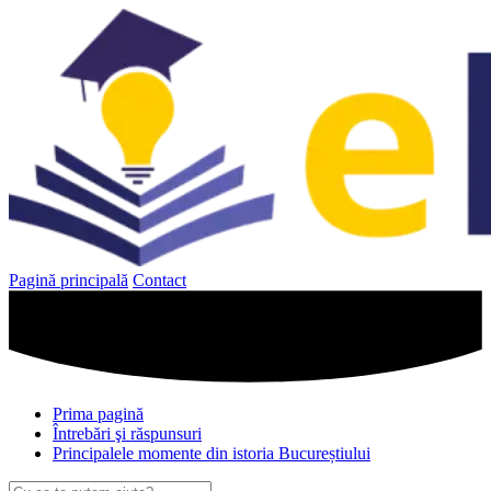
Sari
la
conținut
Pagină principală
Contact
Prima pagină
Întrebări şi răspunsuri
Principalele momente din istoria Bucureștiului
Caută