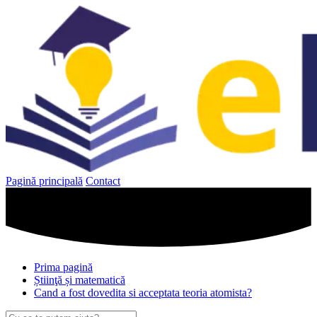
Sari
la
conținut
Pagină principală
Contact
Prima pagină
Știinţă și matematică
Cand a fost dovedita si acceptata teoria atomista?
Caută