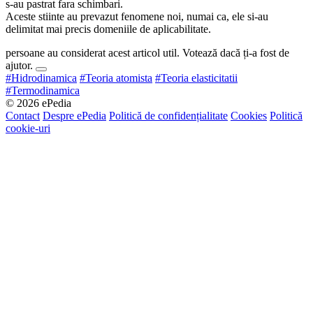
s-au pastrat fara schimbari.
Aceste stiinte au prevazut fenomene noi, numai ca, ele si-au
delimitat mai precis domeniile de aplicabilitate.
persoane au considerat acest articol util. Votează dacă ți-a fost de
ajutor.
#Hidrodinamica
#Teoria atomista
#Teoria elasticitatii
#Termodinamica
© 2026 ePedia
Contact
Despre ePedia
Politică de confidențialitate
Cookies
Politică
cookie-uri