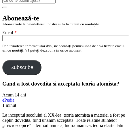
după:
Search
Abonează-te
Abonează-te la newsletter-ul nostru și fii la curent cu noutățile
Email
*
Prin trimiterea informațiilor dvs., ne acordați permisiunea de a vă trimite email-
uri cu noutăți. Vă puteți dezabona în orice moment.
Subscribe
Cand a fost dovedita si acceptata teoria atomista?
Acum 14 ani
ePedia
1 minut
La inceputul secolului al XX-lea, teoria atomista a materiei a fost pe
deplin dovedita, fiind unanim acceptata. Toate relatiile stiintelor
„macroscopice” – termodinamica, hidrodinamica, teoria elasticitatii –