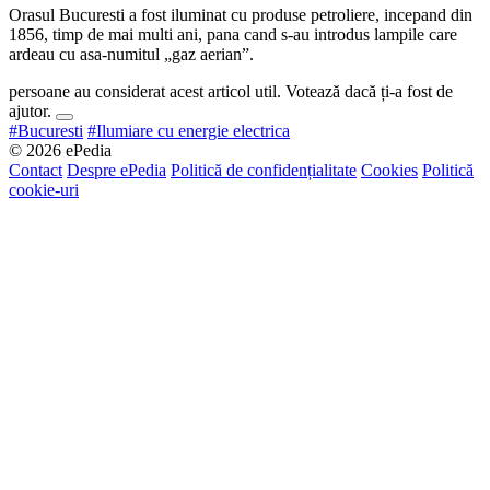
Orasul Bucuresti a fost iluminat cu produse petroliere, incepand din
1856, timp de mai multi ani, pana cand s-au introdus lampile care
ardeau cu asa-numitul „gaz aerian”.
persoane au considerat acest articol util. Votează dacă ți-a fost de
ajutor.
#Bucuresti
#Ilumiare cu energie electrica
© 2026 ePedia
Contact
Despre ePedia
Politică de confidențialitate
Cookies
Politică
cookie-uri