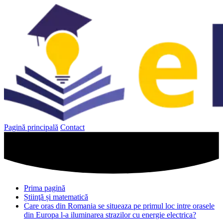
Sari
la
conținut
Pagină principală
Contact
Prima pagină
Știinţă și matematică
Care oras din Romania se situeaza pe primul loc intre orasele
din Europa l-a iluminarea strazilor cu energie electrica?