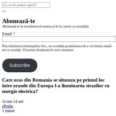
Caută
după:
Search
Abonează-te
Abonează-te la newsletter-ul nostru și fii la curent cu noutățile
Email
*
Prin trimiterea informațiilor dvs., ne acordați permisiunea de a vă trimite email-
uri cu noutăți. Vă puteți dezabona în orice moment.
Subscribe
Care oras din Romania se situeaza pe primul loc
intre orasele din Europa l-a iluminarea strazilor cu
energie electrica?
Acum 14 ani
ePedia
1 minut