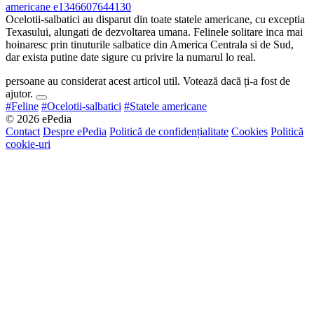
Ocelotii-salbatici au disparut din toate statele americane, cu exceptia
Texasului, alungati de dezvoltarea umana. Felinele solitare inca mai
hoinaresc prin tinuturile salbatice din America Centrala si de Sud,
dar exista putine date sigure cu privire la numarul lo real.
persoane au considerat acest articol util. Votează dacă ți-a fost de
ajutor.
#Feline
#Ocelotii-salbatici
#Statele americane
© 2026 ePedia
Contact
Despre ePedia
Politică de confidențialitate
Cookies
Politică
cookie-uri