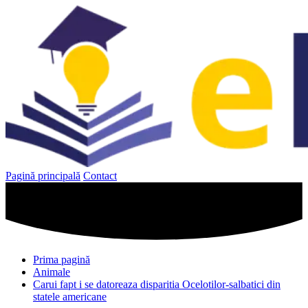
Sari
la
conținut
Pagină principală
Contact
Prima pagină
Animale
Carui fapt i se datoreaza disparitia Ocelotilor-salbatici din
statele americane