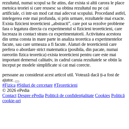
rezultatul, numai scopul sa fie atins, dar exista si altii carora le place
metoica teoriei si care reusesc sa obtina rezultatul nu pe cai
artificiale, ci intr-un mod cat mai adecvat scopului. Procedand astfel,
intelegerea este mai profunda, si prin urmare, rezultatele mai exacte.
Exista fizicieni teoreticieni „abstracti”, care pot sa rezolve probleme
fara o legatura directa cu experimentul si fizicieni teoreticieni, care
lucreaza in contact strans cu experimentatorii. Activitatea acestora
din urma consta in mare parte in analiza teoretica a experimentelor
facute, sau care urmeaza a fi facute. Alaturi de teoreticienii care
prefera o abordare strict matematica (posibila, din pacate, numai
rareoriin fizica teoretica) exista teoreticieni pentru care este mai
important demersul calitativ, in cadrul caruia rezultatele se obtin la
inceput pe modele simplificate si cat mai corecte.
persoane au considerat acest articol util. Votează dacă ți-a fost de
ajutor.
#Fizica
#Stiluri de cercetare
#Teoreticieni
© 2026 ePedia
Contact
Despre ePedia
Politică de confidențialitate
Cookies
Politică
cookie-uri