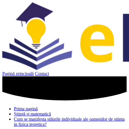
Sari
la
conținut
Pagină principală
Contact
Prima pagină
Știinţă și matematică
Cum se manifesta stilurile individuale ale oamenilor de stiinta
in fizica teoretica?