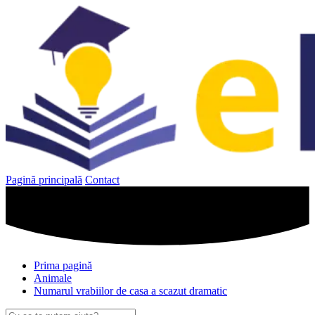
Sari
la
conținut
Pagină principală
Contact
Prima pagină
Animale
Numarul vrabiilor de casa a scazut dramatic
Caută