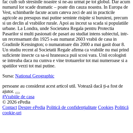
fac cuib sub stresinile noastre si ne-au urmat pe tot globul. Dar acum
numarul lor scade dramatic – poate din cauza noastra. In Europa de
Vest, schimbarile facute acum cateva zeci de ani in practicile
agricole au presupus mai putine seminte risipite si buruieni, precum
si un declin al vrabiilor rurale. Apoi au inceut sa scada si populatiile
urbane. La Londra, unde Societatea Regala pentru Protectia
Pasarilor si multi pasionati de pasari au studiat intens subiectul, intr-
un recensamant din 1925 s-au numarat 2603 vrabii de casa in
Gradinile Kensington; o numaratoare din 2000 a mai gasit doar 8.
Un studiu recent al Societatii Regale afirma ca vrabiile nu mai prind
suficiente insecte ca sa-si hraneasca puii scosi vara. Unii ecologisti
se intreaba daca nu cumva e vine trotuarelor tot mai numeroase si a
spatiilor verzi tot mai putine.
Sursa:
National Geographic
persoane au considerat acest articol util. Votează dacă ți-a fost de
ajutor.
#Vrabiile de casa
© 2026 ePedia
Contact
Despre ePedia
Politică de confidențialitate
Cookies
Politică
cookie-uri