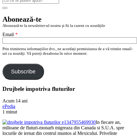
după:
Search
Abonează-te
Abonează-te la newsletter-ul nostru și fii la curent cu noutățile
Email
*
Prin trimiterea informațiilor dvs., ne acordați permisiunea de a vă trimite email-
uri cu noutăți. Vă puteți dezabona în orice moment.
Subscribe
Drujbele impotriva fluturilor
Acum 14 ani
ePedia
1 minut
In fiecare an,
milioane de fluturi-monarh migreaza din Canada si S.U.A. spre
locurile de iernat din centrul muntos al Mexicului. Priveliste