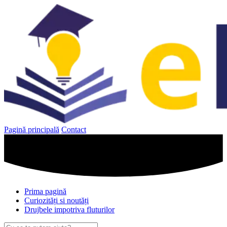
Sari
la
conținut
Pagină principală
Contact
Prima pagină
Curiozități si noutăți
Drujbele impotriva fluturilor
Caută