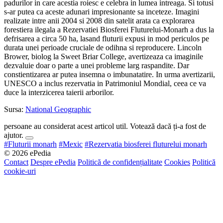
padurilor in care acestia roiesc e celebra in lumea intreaga. Si totusi
s-ar putea ca aceste adunari impresionante sa inceteze. Imagini
realizate intre anii 2004 si 2008 din satelit arata ca explorarea
forestiera ilegala a Rezervatiei Biosferei Fluturelui-Monarh a dus la
defrisarea a circa 50 ha, lasand fluturii expusi in mod periculos pe
durata unei perioade cruciale de odihna si reproducere. Lincoln
Brower, biolog la Sweet Briar College, avertizeaza ca imaginile
dezvaluie doar o parte a unei probleme larg raspandite. Dar
constientizarea ar putea insemna o imbunatatire. In urma avertizarii,
UNESCO a inclus rezervatia in Patrimoniul Mondial, ceea ce va
duce la interzicerea taierii arborilor.
Sursa:
National Geographic
persoane au considerat acest articol util. Votează dacă ți-a fost de
ajutor.
#Fluturii monarh
#Mexic
#Rezervatia biosferei fluturelui monarh
© 2026 ePedia
Contact
Despre ePedia
Politică de confidențialitate
Cookies
Politică
cookie-uri