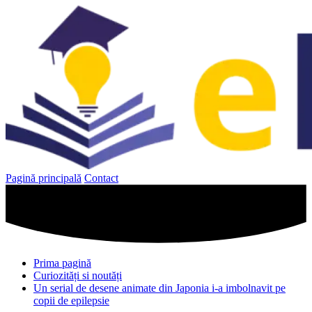
Sari
la
conținut
Pagină principală
Contact
Prima pagină
Curiozități si noutăți
Un serial de desene animate din Japonia i-a imbolnavit pe
copii de epilepsie