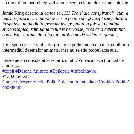
au urmarit un anumit episod al unei serii celebre de desene animate.
Jamie King descrie in cartea sa „
111 Teorii ale conspiratiei” cum a
reusit regizoru sa-i imbolnaveasca pe micuti
. „
O explozie colorata
in spatele unuia dintre personajele populare a folosit o lumina
stroboscopica, stimuland celulele nervoase, ceea ce a determinat
convulsii, senzatie de sufocare, probleme de vedere si greata
„.
Unii spun ca este vorba despre un experiment efectuat pe copii prin
intermediul desenelor animate, insa nu se stie scopul acestuia.
persoane au considerat acest articol util. Votează dacă ți-a fost de
ajutor.
#copii
#Desene Animate
#Epilepsie
#Imbolnavire
© 2026 ePedia
Contact
Despre ePedia
Politică de confidențialitate
Cookies
Politică
cookie-uri