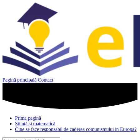
Sari
la
conținut
Pagină principală
Contact
Prima pagină
Știinţă și matematică
Cine se face responsabil de caderea comunismului in Europa?
Caută