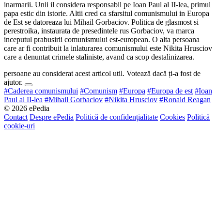
inarmarii. Unii il considera responsabil pe Ioan Paul al II-lea, primul
papa estic din istorie. Altii cred ca sfarsitul comunismului in Europa
de Est se datoreaza lui Mihail Gorbaciov. Politica de glasmost si
perestroika, instaurata de presedintele rus Gorbaciov, va marca
inceputul prabusirii comunismului est-european. O alta persoana
care ar fi contribuit la inlaturarea comunismului este Nikita Hrusciov
care a denuntat crimele staliniste, avand ca scop destalinizarea.
persoane au considerat acest articol util. Votează dacă ți-a fost de
ajutor.
#Caderea comunismului
#Comunism
#Europa
#Europa de est
#Ioan
Paul al II-lea
#Mihail Gorbaciov
#Nikita Hrusciov
#Ronald Reagan
© 2026 ePedia
Contact
Despre ePedia
Politică de confidențialitate
Cookies
Politică
cookie-uri